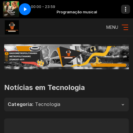
00:00 - 23:59
llipe, Jerry Smith - Quem Me Dera
o musical
Programação musical
021 - Márcia Fellipe, Jerry Smith - Que
MENU
Notícias em Tecnologia
Categoria:
Tecnologia