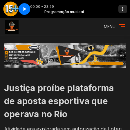
00:00 - 23:59
l
1
As 15 mais - Parte 1
Programação musical
MENU
Justiça proíbe plataforma
de aposta esportiva que
operava no Rio
Atividade era explorada sem autorização da Loterj