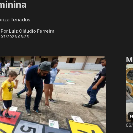
minina
riza feriados
- Por
Luiz Cláudio Ferreira
/07/2026 08:25
M
N
06