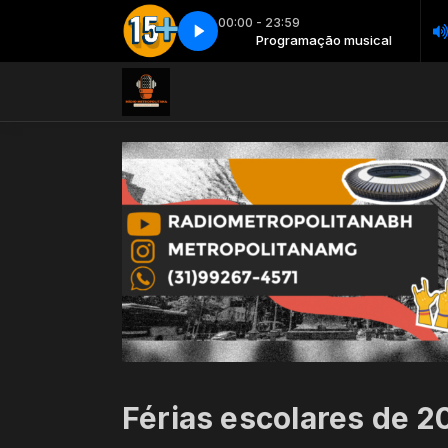
00:00 - 23:59
Programação musical
As 15 mais - Parte 2
Programação musical
As 15 mais - Parte 2
Férias escolares de 2