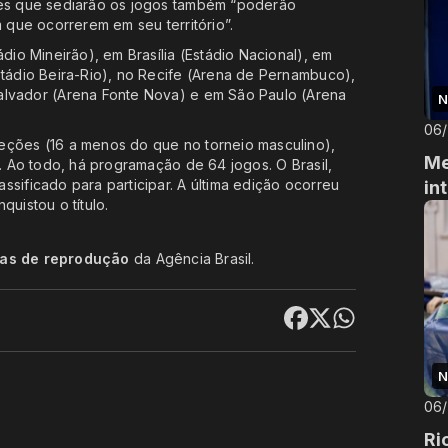
des que sediarão os jogos também “poderão
m que ocorrerem em seu território”.
dio Mineirão), em Brasília (Estádio Nacional), em
stádio Beira-Rio), no Recife (Arena de Pernambuco),
alvador (Arena Fonte Nova) e em São Paulo (Arena
N
06
eções (16 a menos do que no torneio masculino),
Me
e. Ao todo, há programação de 64 jogos. O Brasil,
sificado para participar. A última edição ocorreu
in
uistou o título.
cas de reprodução
da Agência Brasil.
N
06
Ri