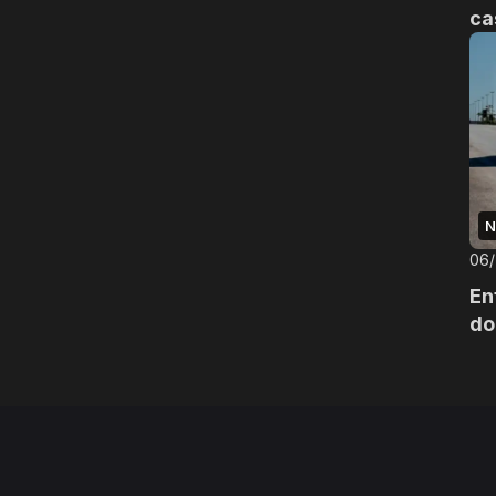
ca
N
06
En
do