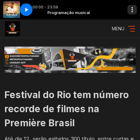
00:00 - 23:59
açosa Demais - Ao Vivo
l
Programação musical
052 - Felipe Araújo - Espaçosa Demais - Ao Vivo
MENU
Festival do Rio tem número
recorde de filmes na
Première Brasil
Até dia 12, serão exibidos 300 título, entre curtas e