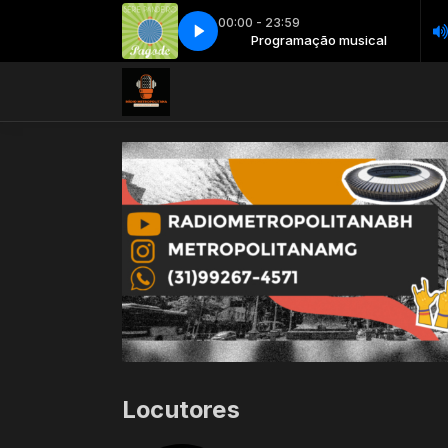
00:00 - 23:59
Programação musical
26 - Grupo Raça - Eu e Ela
Programação musical
26 - Grupo Raça - Eu e Ela
Locutores